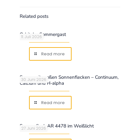
Related posts
Orbitaler Sommergast
11. Juli 2026
Read more
Sonne mit großen Sonnenflecken – Continuum,
30. Juni 2026
Calcium und H-alpha
Read more
Sonnenfleck AR 4478 im Weißlicht
27. Juni 2026