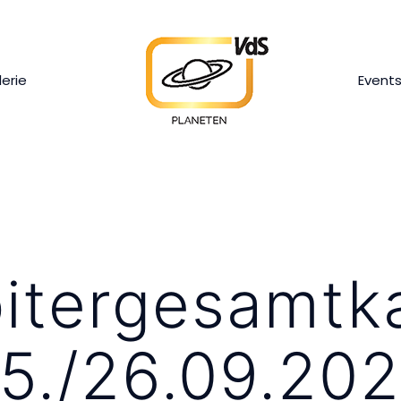
lerie
Event
itergesamtk
5./26.09.20