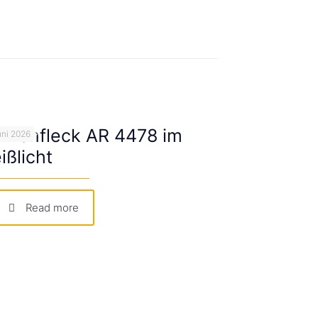
nnenfleck AR 4478 im
uni 2026
ißlicht
Read more