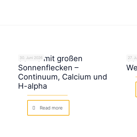
Sonne mit großen
So
30. Juni 2026
27. J
Sonnenflecken –
We
Continuum, Calcium und
H-alpha
Read more