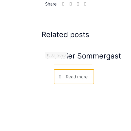
Share
Related posts
Orbitaler Sommergast
11. Juli 2026
Read more