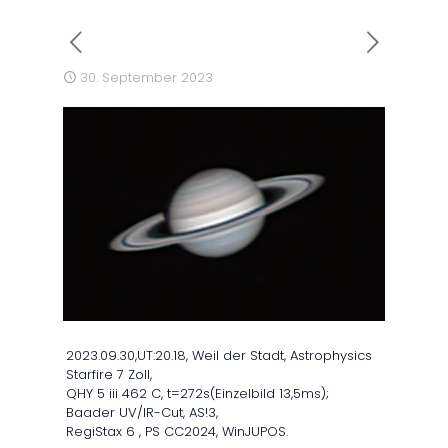
30. September 2023
2023.09.30,UT:20.18, Weil der Stadt, Astrophysics
Starfire 7 Zoll,
QHY 5 iii 462 C, t=272s(Einzelbild 13,5ms);
Baader UV/IR-Cut, AS!3,
RegiStax 6 , PS CC2024, WinJUPOS.