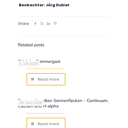
Beobachter: Jörg Dubiel
Share
Related posts
Orbitaler Sommergast
11. Juli 2026
Read more
Sonne mit großen Sonnenflecken – Continuum,
30. Juni 2026
Calcium und H-alpha
Read more