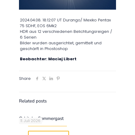
2024.04.08. 18:12:07 UT Durango/ Mexiko Pentax
75 SDHF, EOS 6Mk2
HDR aus 12 verschiedenen Belichtungsreigen /
6 Serien
Bilder wurden ausgerichtet, gemittelt und
geschärft in Phostoshop
Beobachter: Maciej Libert
Share
Related posts
Orbitaler Sommergast
11. Juli 2026