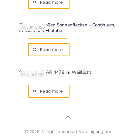
Read more
Sonne mit großen Sonnenflecken – Continuum,
30. Juni 2026
Calcium und H-alpha
Read more
Sonnenfleck AR 4478 im Weißlicht
27. Juni 2026
Read more
© 2026. All rights reserved. Vereinigung der