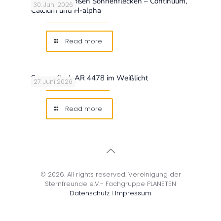
Sonne mit großen Sonnenflecken – Continuum,
30. Juni 2026
Calcium und H-alpha
Read more
Sonnenfleck AR 4478 im Weißlicht
27. Juni 2026
Read more
© 2026. All rights reserved. Vereinigung der
Sternfreunde e.V.- Fachgruppe PLANETEN
Datenschutz
I
Impressum