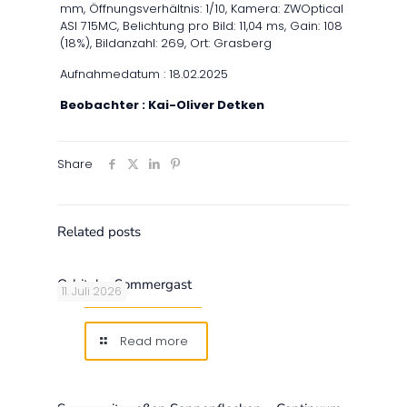
mm, Öffnungsverhältnis: 1/10, Kamera: ZWOptical
ASI 715MC, Belichtung pro Bild: 11,04 ms, Gain: 108
(18%), Bildanzahl: 269, Ort: Grasberg
Aufnahmedatum : 18.02.2025
Beobachter : Kai-Oliver Detken
Share
Related posts
Orbitaler Sommergast
11. Juli 2026
Read more