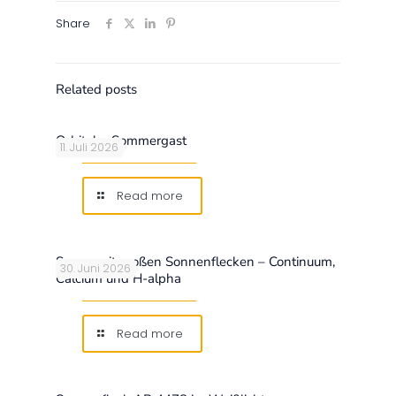
Share
Related posts
Orbitaler Sommergast
11. Juli 2026
Read more
Sonne mit großen Sonnenflecken – Continuum,
30. Juni 2026
Calcium und H-alpha
Read more