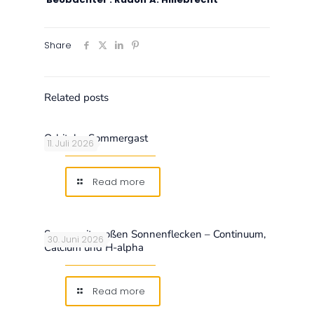
Share
Related posts
Orbitaler Sommergast
11. Juli 2026
Read more
Sonne mit großen Sonnenflecken – Continuum,
30. Juni 2026
Calcium und H-alpha
Read more