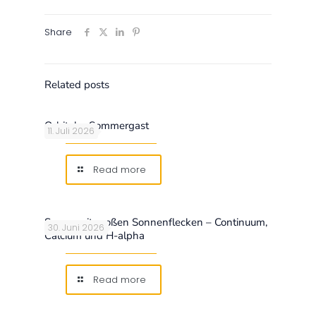
Share
Related posts
Orbitaler Sommergast
11. Juli 2026
Read more
Sonne mit großen Sonnenflecken – Continuum,
30. Juni 2026
Calcium und H-alpha
Read more