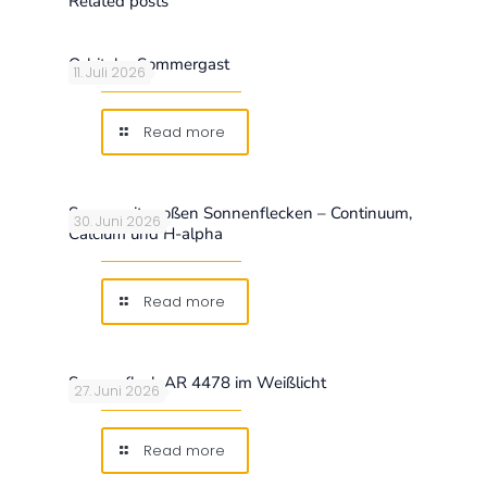
Related posts
Orbitaler Sommergast
11. Juli 2026
Read more
Sonne mit großen Sonnenflecken – Continuum,
30. Juni 2026
Calcium und H-alpha
Read more
Sonnenfleck AR 4478 im Weißlicht
27. Juni 2026
Read more