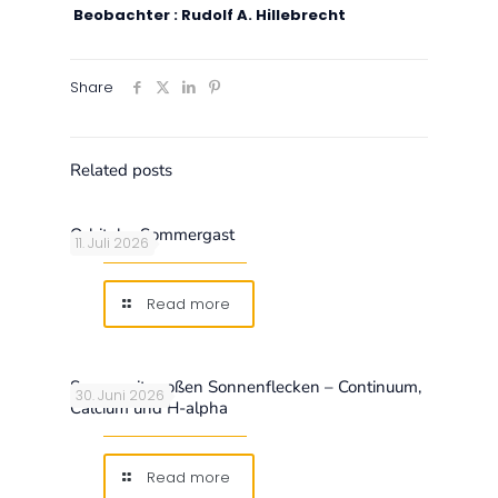
Beobachter : Rudolf A. Hillebrecht
Share
Related posts
Orbitaler Sommergast
11. Juli 2026
Read more
Sonne mit großen Sonnenflecken – Continuum,
30. Juni 2026
Calcium und H-alpha
Read more