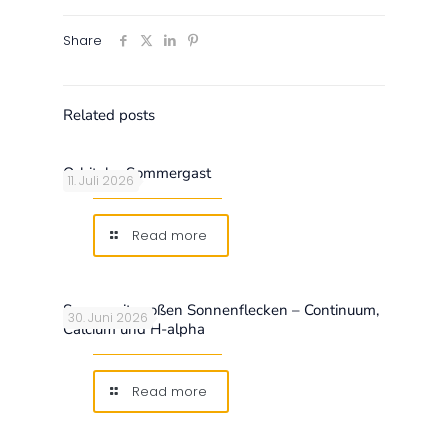
Share
Related posts
Orbitaler Sommergast
11. Juli 2026
Read more
Sonne mit großen Sonnenflecken – Continuum,
30. Juni 2026
Calcium und H-alpha
Read more