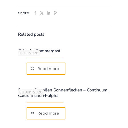
Share
Related posts
Orbitaler Sommergast
11. Juli 2026
Read more
Sonne mit großen Sonnenflecken – Continuum,
30. Juni 2026
Calcium und H-alpha
Read more