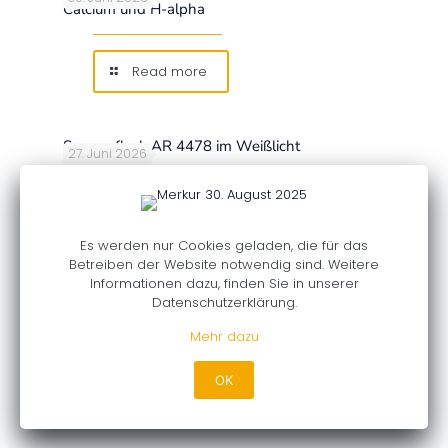
Calcium und H-alpha
Read more
Sonnenfleck AR 4478 im Weißlicht
27. Juni 2026
Read more
Es werden nur Cookies geladen, die für das
Betreiben der Website notwendig sind. Weitere
Informationen dazu, finden Sie in unserer
Datenschutzerklärung.
Mehr dazu
© 2026. All rights reserved. Vereinigung der
Sternfreunde e.V.- Fachgruppe PLANETEN
Datenschutz
I
Impressum
OK