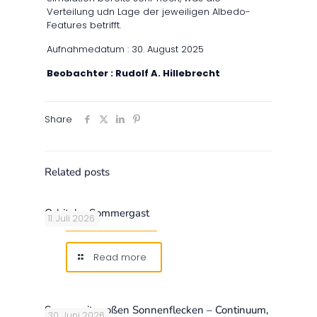
Verteilung udn Lage der jeweiligen Albedo-
Features betrifft.
Aufnahmedatum : 30. August 2025
Beobachter : Rudolf A. Hillebrecht
Share
Related posts
Orbitaler Sommergast
11. Juli 2026
Read more
Sonne mit großen Sonnenflecken – Continuum,
30. Juni 2026