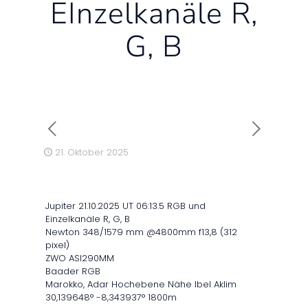
EInzelkanäle R,
G, B
21. Oktober 2025
Jupiter 21.10.2025 UT 06:13.5 RGB und
Einzelkanäle R, G, B
Newton 348/1579 mm @4800mm f13,8 (312
pixel)
ZWO ASI290MM
Baader RGB
Marokko, Adar Hochebene Nähe Ibel Aklim
30,139648° -8,343937° 1800m