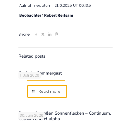
Aufnahmedatum : 21.10.2025 UT 06:13.5
Beobachter : Robert Reitsam
Share
Related posts
Orbitaler Sommergast
11. Juli 2026
Read more
Sonne mit großen Sonnenflecken – Continuum,
30. Juni 2026
Calcium und H-alpha