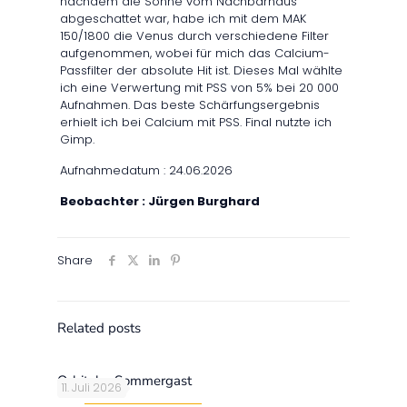
nachdem die Sonne vom Nachbarhaus
abgeschattet war, habe ich mit dem MAK
150/1800 die Venus durch verschiedene Filter
aufgenommen, wobei für mich das Calcium-
Passfilter der absolute Hit ist. Dieses Mal wählte
ich eine Verwertung mit PSS von 5% bei 20 000
Aufnahmen. Das beste Schärfungsergebnis
erhielt ich bei Calcium mit PSS. Final nutzte ich
Gimp.
Aufnahmedatum : 24.06.2026
Beobachter : Jürgen Burghard
Share
Related posts
Orbitaler Sommergast
11. Juli 2026