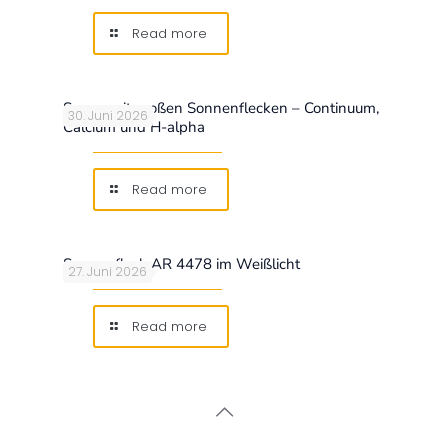
Read more
Sonne mit großen Sonnenflecken – Continuum,
30. Juni 2026
Calcium und H-alpha
Read more
Sonnenfleck AR 4478 im Weißlicht
27. Juni 2026
Read more