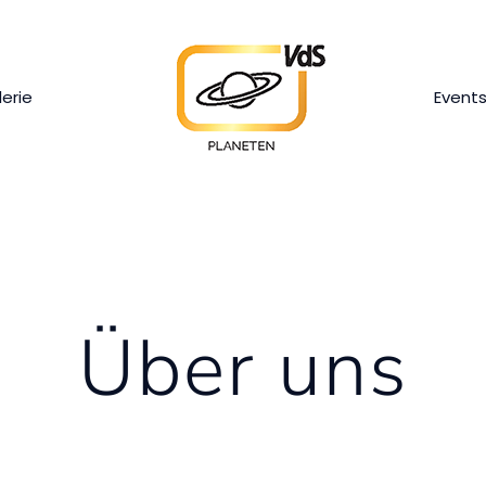
lerie
Event
Über uns