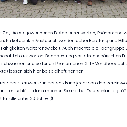
s Ziel, die so gewonnenen Daten auszuwerten, Phänomene zu
. Im kollegialen Austausch werden dabei Beratung und Hilfe
e Fähigkeiten weiterentwickelt. Auch möchte die Fachgruppe
nschaftlich auswerten. Beobachtung von atmosphärischen Er
von schwachen und seltenen Phänomenen (LTP-Mondbeobachtu
te) lassen sich hier beispielhaft nennen.
er oder Sternwarte: In der VdS kann jeder von den Vereinsvort
 Planeten schlägt, dann machen Sie mit bei Deutschlands grö
 für alle unter 30 Jahren)!