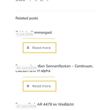
Related posts
Orbitaler Sommergast
11. Juli 2026
Read more
Sonne mit großen Sonnenflecken – Continuum,
30. Juni 2026
Calcium und H-alpha
Read more
Sonnenfleck AR 4478 im Weißlicht
27. Juni 2026