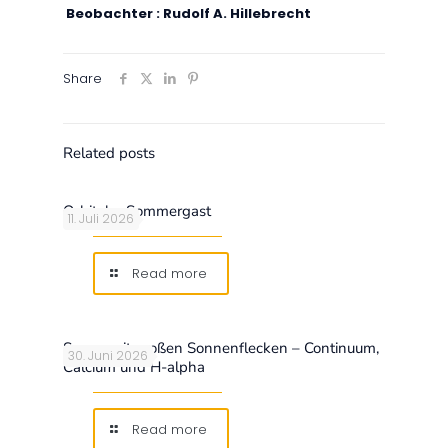
Beobachter : Rudolf A. Hillebrecht
Share
Related posts
Orbitaler Sommergast
11. Juli 2026
Read more
Sonne mit großen Sonnenflecken – Continuum,
30. Juni 2026
Calcium und H-alpha
Read more