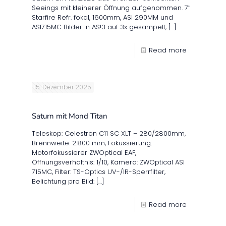
Seeings mit kleinerer Öffnung aufgenommen. 7″
Starfire Refr. fokal, 1600mm, ASI 290MM und
ASI715MC Bilder in AS!3 auf 3x gesampelt,
[…]
Read more
15. Dezember 2025
Saturn mit Mond Titan
Teleskop: Celestron C11 SC XLT – 280/2800mm,
Brennweite: 2.800 mm, Fokussierung:
Motorfokussierer ZWOptical EAF,
Öffnungsverhältnis: 1/10, Kamera: ZWOptical ASI
715MC, Filter: TS-Optics UV-/IR-Sperrfilter,
Belichtung pro Bild:
[…]
Read more