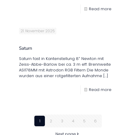
Read more
21. November 2025
Saturn
Saturn fast in Kantenstellung 8″ Newton mit
Zeiss-Abbe-Barlow bei ca. 3 m eff. Brennweite
ASI178MM mit Astrodon RGB Filtern Die Monde
wurden aus einer rotgefilterten Aufnahme
[…]
Read more
1
2
3
4
5
6
Next page