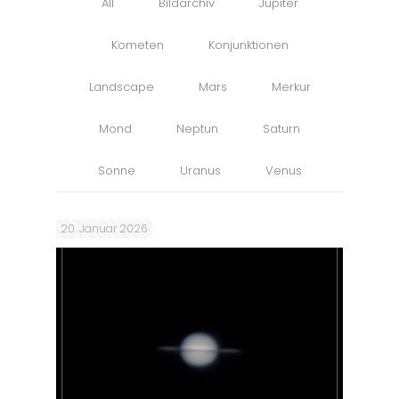
All
Bildarchiv
Jupiter
Kometen
Konjunktionen
Landscape
Mars
Merkur
Mond
Neptun
Saturn
Sonne
Uranus
Venus
20. Januar 2026