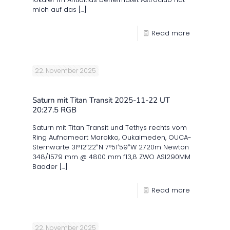
mich auf das
[…]
Read more
22. November 2025
Saturn mit Titan Transit 2025-11-22 UT
20:27.5 RGB
Saturn mit Titan Transit und Tethys rechts vom
Ring Aufnameort Marokko, Oukaimeden, OUCA-
Sternwarte 31°12′22″N 7°51′59″W 2720m Newton
348/1579 mm @ 4800 mm f13,8 ZWO ASI290MM
Baader
[…]
Read more
22. November 2025