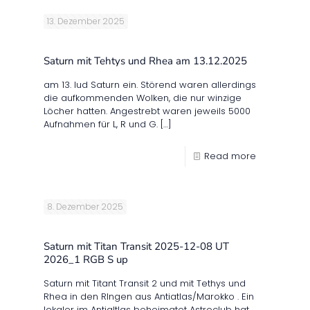
13. Dezember 2025
Saturn mit Tehtys und Rhea am 13.12.2025
am 13. lud Saturn ein. Störend waren allerdings
die aufkommenden Wolken, die nur winzige
Löcher hatten. Angestrebt waren jeweils 5000
Aufnahmen für L, R und G.
[…]
Read more
8. Dezember 2025
Saturn mit Titan Transit 2025-12-08 UT
2026_1 RGB S up
Saturn mit Titant Transit 2 und mit Tethys und
Rhea in den RIngen aus Antiatlas/Marokko . Ein
lokaler im Antialtlas beheimatet Astroclub hat