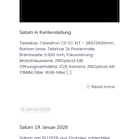
Saturn in Kantenstellung
Teleskop: Celestron C11 SC XLT – 280/2800mm,
Barlow-Linse: TeleVue 2x Powermate,
Brennweite: 5.600 mm, Fokussierung:
Motorfokussierer ZWOptical EAF,
Öffnungsverhältnis: 1/20, Kamera: ZWOptical ASI
178MM, Filter: RGB-Filter
[…]
Read more
19. Januar 2026
Saturn 19. Januar 2026
Saturn am 19.1.2026 aus Gründen schlechten