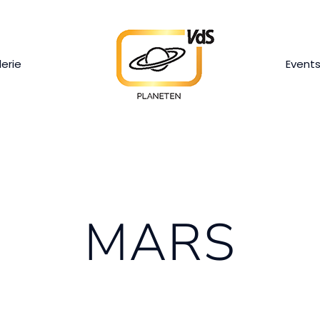
lerie
Event
MARS