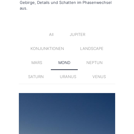
Gebirge, Details und Schatten im Phasenwechsel
aus.
All
JUPITER
KONJUNKTIONEN
LANDSCAPE
MARS
MOND
NEPTUN
SATURN
URANUS
VENUS
Planetenparade Monat 2022