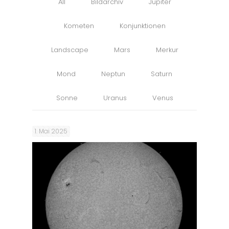
All
Bildarchiv
Jupiter
Kometen
Konjunktionen
Landscape
Mars
Merkur
Mond
Neptun
Saturn
Sonne
Uranus
Venus
1. Mai 2025