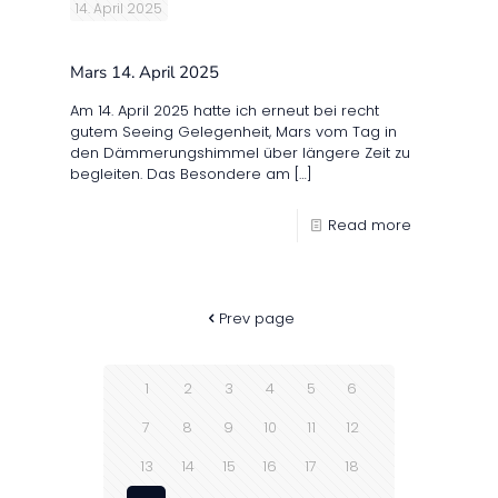
14. April 2025
Mars 14. April 2025
Am 14. April 2025 hatte ich erneut bei recht
gutem Seeing Gelegenheit, Mars vom Tag in
den Dämmerungshimmel über längere Zeit zu
begleiten. Das Besondere am
[…]
Read more
Prev page
1
2
3
4
5
6
7
8
9
10
11
12
13
14
15
16
17
18