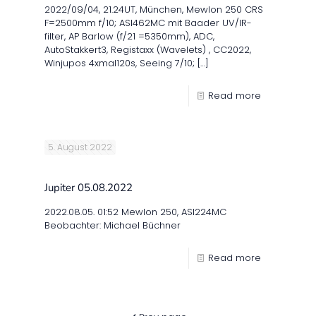
2022/09/04, 21.24UT, München, Mewlon 250 CRS
F=2500mm f/10; ASI462MC mit Baader UV/IR-
filter, AP Barlow (f/21 =5350mm), ADC,
AutoStakkert3, Registaxx (Wavelets) , CC2022,
Winjupos 4xmal120s, Seeing 7/10;
[…]
Read more
5. August 2022
Jupiter 05.08.2022
2022.08.05. 01:52 Mewlon 250, ASI224MC
Beobachter: Michael Büchner
Read more