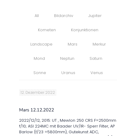
All
Bildarchiv
Jupiter
Kometen
Konjunktionen
Landscape
Mars
Merkur
Mond
Neptun
Saturn
Sonne
Uranus
Venus
12. Dezember 2022
Mars 12.12.2022
2022/12/12, 2015: UT , Mewlon 250 CRS F=2500mm
f/10; ASI 224MC mit Baader UV/IR- Sperr Filter, AP
Barlow (f/23 =5800mm), Gutekunst ADC,