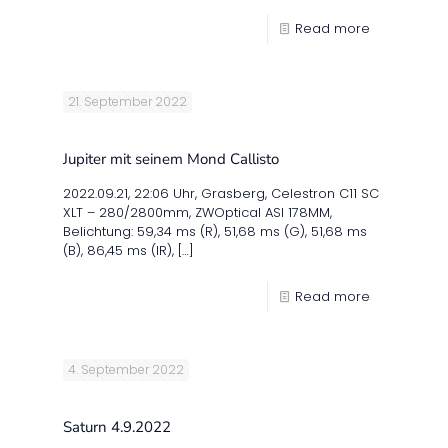
Read more
21. September 2022
Jupiter mit seinem Mond Callisto
2022.09.21, 22:06 Uhr, Grasberg, Celestron C11 SC
XLT – 280/2800mm, ZWOptical ASI 178MM,
Belichtung: 59,34 ms (R), 51,68 ms (G), 51,68 ms
(B), 86,45 ms (IR),
[…]
Read more
4. September 2022
Saturn 4.9.2022