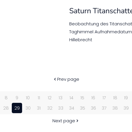
Saturn Titanschatt
Beobachtung des Titanschat
Taghimmel Aufnahmedatum : 
Hillebrecht
Prev page
8
9
10
11
12
13
14
15
16
17
18
19
28
29
30
31
32
33
34
35
36
37
38
39
Next page