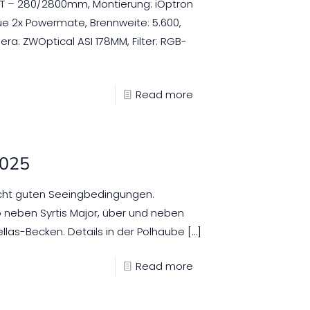
XLT – 280/2800mm, Montierung: iOptron
ue 2x Powermate, Brennweite: 5.600,
era: ZWOptical ASI 178MM, Filter: RGB-
Read more
2025
echt guten Seeingbedingungen.
o neben Syrtis Major, über und neben
llas-Becken. Details in der Polhaube
[…]
Read more