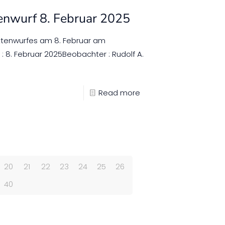
enwurf 8. Februar 2025
tenwurfes am 8. Februar am
8. Februar 2025Beobachter : Rudolf A.
Read more
20
21
22
23
24
25
26
40