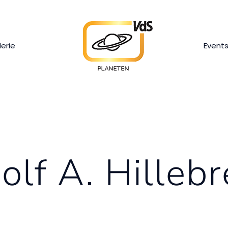
lerie
Event
olf A. Hillebr