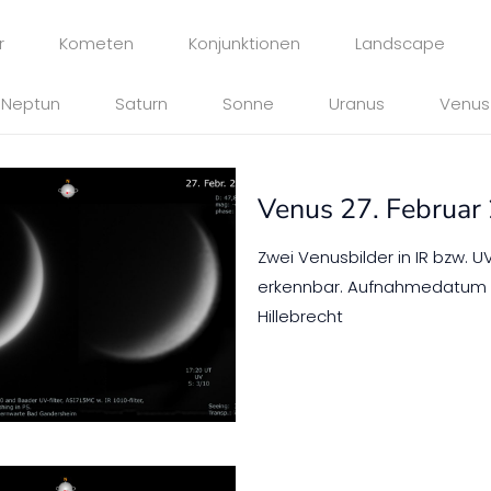
r
Kometen
Konjunktionen
Landscape
Neptun
Saturn
Sonne
Uranus
Venus
Venus 27. Februar
Zwei Venusbilder in IR bzw. UV
erkennbar. Aufnahmedatum : 
Hillebrecht