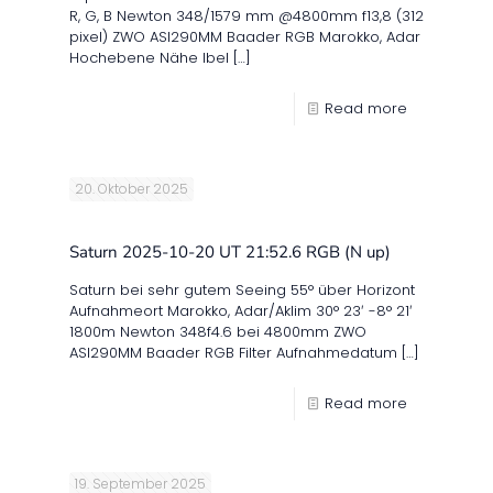
R, G, B Newton 348/1579 mm @4800mm f13,8 (312
pixel) ZWO ASI290MM Baader RGB Marokko, Adar
Hochebene Nähe Ibel
[…]
Read more
20. Oktober 2025
Saturn 2025-10-20 UT 21:52.6 RGB (N up)
Saturn bei sehr gutem Seeing 55° über Horizont
Aufnahmeort Marokko, Adar/Aklim 30° 23′ -8° 21′
1800m Newton 348f4.6 bei 4800mm ZWO
ASI290MM Baader RGB Filter Aufnahmedatum
[…]
Read more
19. September 2025