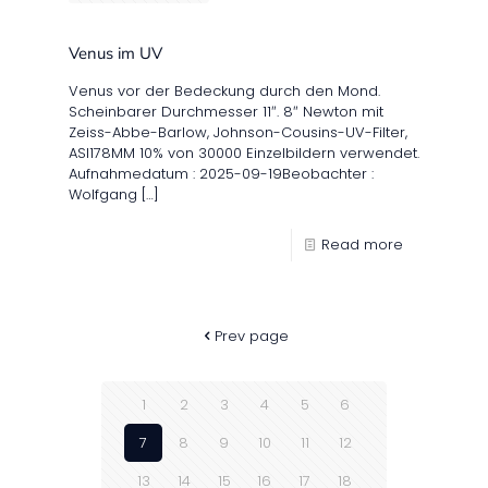
Venus im UV
Venus vor der Bedeckung durch den Mond.
Scheinbarer Durchmesser 11″. 8″ Newton mit
Zeiss-Abbe-Barlow, Johnson-Cousins-UV-Filter,
ASI178MM 10% von 30000 Einzelbildern verwendet.
Aufnahmedatum : 2025-09-19Beobachter :
Wolfgang
[…]
Read more
Prev page
1
2
3
4
5
6
7
8
9
10
11
12
13
14
15
16
17
18