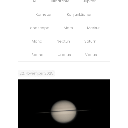
All
Bildarchiv
Jupiter
Kometen
Konjunktionen
Landscape
Mars
Merkur
Mond
Neptun
Saturn
Sonne
Uranus
Venus
22. November 2025