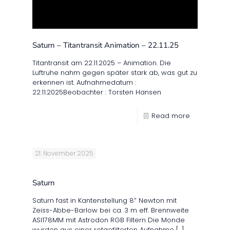
Saturn – Titantransit Animation – 22.11.25
Titantransit am 22.11.2025 – Animation. Die
Luftruhe nahm gegen später stark ab, was gut zu
erkennen ist. Aufnahmedatum :
22.11.2025Beobachter : Torsten Hansen
Read more
21. November 2025
Saturn
Saturn fast in Kantenstellung 8″ Newton mit
Zeiss-Abbe-Barlow bei ca. 3 m eff. Brennweite
ASI178MM mit Astrodon RGB Filtern Die Monde
wurden aus einer rotgefilterten Aufnahme
[…]