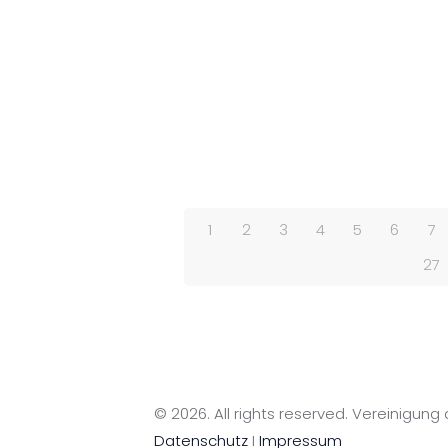
1
2
3
4
5
6
7
27
© 2026. All rights reserved. Vereinigun
Datenschutz
I
Impressum