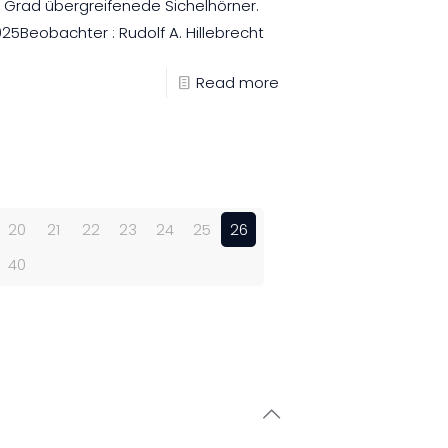
0 Grad übergreifenede Sichelhörner.
5Beobachter : Rudolf A. Hillebrecht
Read more
20
21
22
23
24
25
26
40