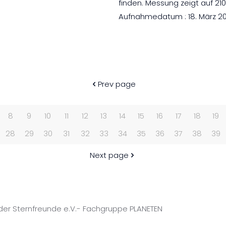
finden. Messung zeigt auf 21
Aufnahmedatum : 18. März 202
Prev page
8
9
10
11
12
13
14
15
16
17
18
19
28
29
30
31
32
33
34
35
36
37
38
39
Next page
g der Sternfreunde e.V.- Fachgruppe PLANETEN